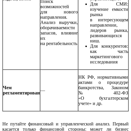
Поиск
Для СМИ:
возможностей
изучение емкости
для нового
рынка
направления.
в интересующем
Анализ выручки,
направлении,
оборачиваемости
лидеров рынка,
запасов, влияние
развивающихся
их
ниш.
на рентабельность
Для конкурентов:
как часть
маркетингового
исследования
НК РФ, нормативными
актами о процедуре
Чем
банкротства, Законом
—
регламентирован
№ 402-ФЗ
«О бухгалтерском
учете» и др.
Не путайте финансовый и управленческий анализ. Первый
касается только финансовой стороны: может ли бизнес