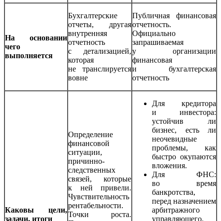
Бухгалтерские
Публичная финансовая
отчеты, другая
отчетность.
внутренняя
Официально
На основании
отчетность
запрашиваемая
чего
с детализацией,
у организации
выполняется
которая
финансовая
не транслируется
и бухгалтерская
вовне
отчетность
Для кредитора
и инвестора:
устойчив ли
бизнес, есть ли
Определение
неочевидные
финансовой
проблемы, как
ситуации,
быстро окупаются
причинно-
вложения.
следственных
Для ФНС:
связей, которые
во время
к ней привели.
банкротства,
Чувствительность
перед назначением
рентабельности.
Каковы цели,
арбитражного
Точки роста.
задачи, итоги
управляющего.