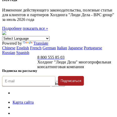
Изменение действующего законодательства, полезные статьи
для клиентов и партнеров Холдинга "Люди Дела - BPC group"
за июль 2026 года
Подробнее
показать все »
Powered by
Translate
Chinese
English
French
German
Italian
Japanese
Portuguese
Russian
Spanish
8 800 555 85 03
Холдинг "Люди Дела" многопрофильная
консалтинговая компания
Подписка на рассылку
Подписаться
© 1996-2026 «Люди
Дела»
Карта сайта
Политика защиты и обработки персональных данных
Положение о порядке хранения и защиты персональных данных