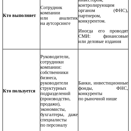
контролирующим
Сотрудник
органом (ФНС),
компании
Кто выполняет
партнером,
или аналитик
конкурентом.
на аутсорсинге
Иногда его проводят
СМИ: финансовые
или деловые издания
Руководители,
сотрудники
компании:
собственники
бизнеса,
руководители
Банки, инвестиционные
структурных
фонды, ФНС,
Кто пользуется
подразделений
конкуренты
(производство,
по рыночной нише
продажи),
экономисты,
бухгалтеры, даже
специалисты
по персоналу