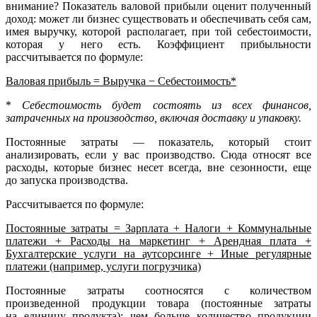
внимание? Показатель валовой прибыли оценит полученный
доход: может ли бизнес существовать и обеспечивать себя сам,
имея выручку, которой располагает, при той себестоимости,
которая у него есть. Коэффициент прибыльности
рассчитывается по формуле:
Валовая прибыль = Выручка − Себестоимость*
*
Себестоимость будет состоять из всех финансов,
затраченных на производство, включая доставку и упаковку.
Постоянные затраты — показатель, который стоит
анализировать, если у вас производство. Сюда относят все
расходы, которые бизнес несет всегда, вне сезонности, еще
до запуска производства.
Рассчитывается по формуле:
Постоянные затраты = Зарплата + Налоги + Коммунальные
платежи + Расходы на маркетинг + Арендная плата +
Бухгалтерские услуги на аутсорсинге + Иные регулярные
платежи (например, услуги погрузчика)
Постоянные затраты соотносятся с количеством
произведенной продукции товара (постоянные затраты
на единицу продукта): чем больше количество продукции