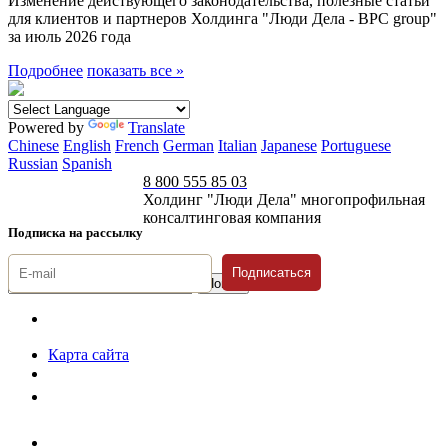
Изменение действующего законодательства, полезные статьи
для клиентов и партнеров Холдинга "Люди Дела - BPC group"
за июль 2026 года
Подробнее
показать все »
Powered by
Translate
Chinese
English
French
German
Italian
Japanese
Portuguese
Russian
Spanish
8 800 555 85 03
Холдинг "Люди Дела" многопрофильная
консалтинговая компания
Подписка на рассылку
Подписаться
© 1996-2026 «Люди
Дела»
Карта сайта
Политика защиты и обработки персональных данных
Положение о порядке хранения и защиты персональных данных
пользователей
Согласие на обработку персональных данных