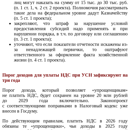
лиц могут наказать на сумму от 15 тыс. до 30 тыс. руб.
(п. 1 ст. 1, ч. 2 ст. 2 проекта). Полномочия рассматривать
такие дела на федеральном уровне дадут Казначейству
(п. 5 ст. 1 проекта);
закрепляют, что штраф за нарушение условий
предоставления субсидий надо применять и при
нарушении порядка, в т.ч. по договору или соглашению
(п. 3 ст. 1 проекта);
уточняют, что если показатели отчетности искажены из-
за ненадлежащей первички, то оштрафуют
ответственного за оформление факта хозяйственной
жизни (п. 4 ст. 1 проекта).
Порог доходов для уплаты НДС при УСН зафиксируют на
три года
Порог дохода, который позволяет «упрощенщикам»
не платить НДС, будет сохранен на уровне 20 млн рублей
до 2029 года включительно. Законопроект
с соответствующими поправками в Налоговый кодекс уже
внесен в Госдуму.
По действующим правилам, платить НДС в 2026 году
обязаны те «упрощенщики», чьи доходы в 2025 году