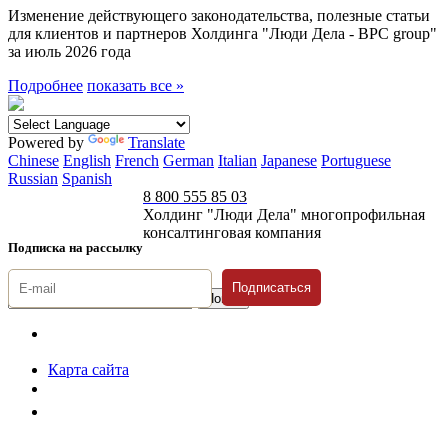
Изменение действующего законодательства, полезные статьи
для клиентов и партнеров Холдинга "Люди Дела - BPC group"
за июль 2026 года
Подробнее
показать все »
Powered by
Translate
Chinese
English
French
German
Italian
Japanese
Portuguese
Russian
Spanish
8 800 555 85 03
Холдинг "Люди Дела" многопрофильная
консалтинговая компания
Подписка на рассылку
Подписаться
© 1996-2026 «Люди
Дела»
Карта сайта
Политика защиты и обработки персональных данных
Положение о порядке хранения и защиты персональных данных
пользователей