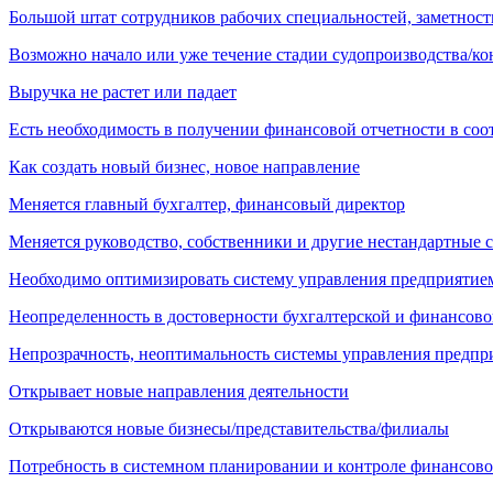
Большой штат сотрудников рабочих специальностей, заметност
Возможно начало или уже течение стадии судопроизводства/к
Выручка не растет или падает
Есть необходимость в получении финансовой отчетности в со
Как создать новый бизнес, новое направление
Меняется главный бухгалтер, финансовый директор
Меняется руководство, собственники и другие нестандартные 
Необходимо оптимизировать систему управления предприятие
Неопределенность в достоверности бухгалтерской и финансово
Непрозрачность, неоптимальность системы управления предпр
Открывает новые направления деятельности
Открываются новые бизнесы/представительства/филиалы
Потребность в системном планировании и контроле финансово