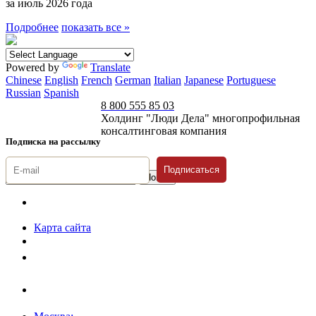
за июль 2026 года
Подробнее
показать все »
Powered by
Translate
Chinese
English
French
German
Italian
Japanese
Portuguese
Russian
Spanish
8 800 555 85 03
Холдинг "Люди Дела" многопрофильная
консалтинговая компания
Подписка на рассылку
Подписаться
© 1996-2026 «Люди
Дела»
Карта сайта
Политика защиты и обработки персональных данных
Положение о порядке хранения и защиты персональных данных
пользователей
Согласие на обработку персональных данных