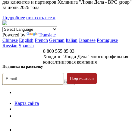
для клиентов и партнеров Холдинга "Люди Дела - BPC group"
за июль 2026 года
Подробнее
показать все »
Powered by
Translate
Chinese
English
French
German
Italian
Japanese
Portuguese
Russian
Spanish
8 800 555 85 03
Холдинг "Люди Дела" многопрофильная
консалтинговая компания
Подписка на рассылку
Подписаться
© 1996-2026 «Люди
Дела»
Карта сайта
Политика защиты и обработки персональных данных
Положение о порядке хранения и защиты персональных данных
пользователей
Согласие на обработку персональных данных