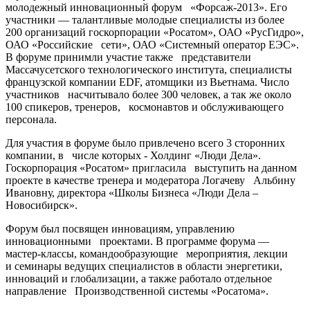
молодежный инновационный форум «Форсаж-2013». Его
участники — талантливые молодые специалисты из более
200 организаций госкорпорации «Росатом», ОАО «РусГидро»,
ОАО «Российские сети», ОАО «Системный оператор ЕЭС».
В форуме принимли участие также представители
Массачусетского технологического института, специалисты
французской компании EDF, атомщики из Вьетнама. Число
участников насчитывало более 300 человек, а так же около
100 спикеров, тренеров, космонавтов и обслуживающего
персонала.
Для участия в форуме было привлечено всего 3 сторонних
компании, в числе которых - Холдинг «Люди Дела».
Госкорпорация «Росатом» пригласила выступить на данном
проекте в качестве тренера и модератора Логачеву Альбину
Ивановну, директора «Школы Бизнеса «Люди Дела –
Новосибирск».
Форум был посвящен инновациям, управлению
инновационными проектами. В программе форума —
мастер-классы, командообразующие мероприятия, лекции
и семинары ведущих специалистов в области энергетики,
инноваций и глобализации, а также работало отдельное
направление Производственной системы «Росатома».