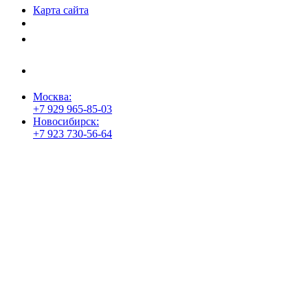
Карта сайта
Политика защиты и обработки персональных данных
Положение о порядке хранения и защиты персональных данных
пользователей
Согласие на обработку персональных данных
Москва:
+7 929 965-85-03
Новосибирск:
+7 923 730-56-64