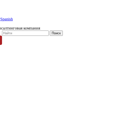
Spanish
нсалтинговая компания
© 1996-2026 «Люди Дела»
ных пользователей