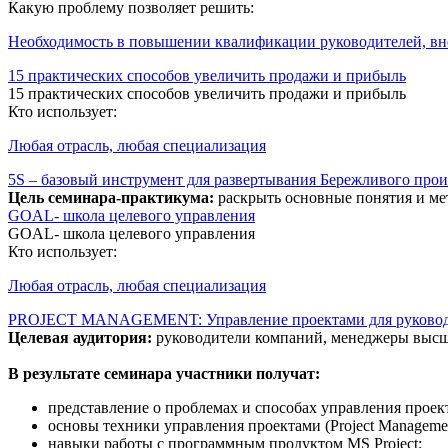
Какую проблему позволяет решить:
Необходимость в повышении квалификации руководителей, в
15 практических способов увеличить продажи и прибыль
15 практических способов увеличить продажи и прибыль
Кто использует:
Любая отрасль, любая специализация
5S – базовый инструмент для развертывания Бережливого про
Цель семинара-практикума:
раскрыть основные понятия и ме
GOAL- школа целевого управления
GOAL- школа целевого управления
Кто использует:
Любая отрасль, любая специализация
PROJECT MANAGEMENT: Управление проектами для руковод
Целевая аудитория:
руководители компаний, менеджеры высшег
В результате семинара участники получат:
представление о проблемах и способах управления проек
основы техники управления проектами (Project Managemen
навыки работы с программным продуктом MS Project;