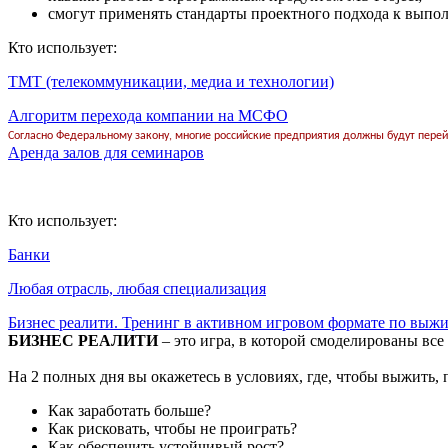
смогут применять стандарты проектного подхода к выпо
Кто использует:
ТМТ (телекоммуникации, медиа и технологии)
Алгоритм перехода компании на МСФО
Согласно Федеральному закону, многие российские предприятия должны будут перей
Аренда залов для семинаров
Кто использует:
Банки
Любая отрасль, любая специализация
Бизнес реалити. Тренинг в активном игровом формате по выжи
БИЗНЕС РЕАЛИТИ
– это игра, в которой смоделированы вс
На 2 полных дня вы окажетесь в условиях, где, чтобы выжить,
Как заработать больше?
Как рисковать, чтобы не проиграть?
Как обеспечить устойчивый рост?