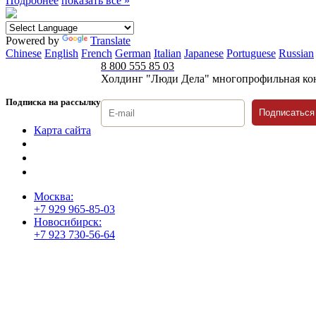
Подробнее
показать все »
Powered by
Translate
Chinese
English
French
German
Italian
Japanese
Portuguese
Russian
8 800 555 85 03
Холдинг "Люди Дела" многопрофильная ко
Подписка на рассылку
Подписаться
Карта сайта
Политика защиты и обработки персональных данных
Положение о порядке хранения и защиты персональных дан
Согласие на обработку персональных данных
Москва:
+7 929 965-85-03
Новосибирск:
+7 923 730-56-64