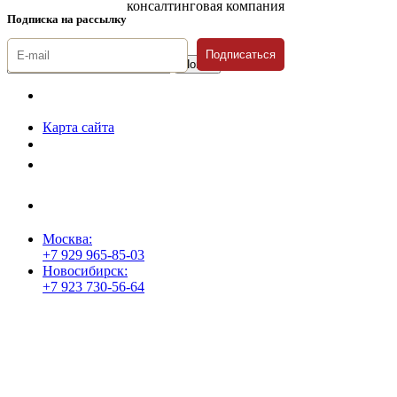
консалтинговая компания
Подписка на рассылку
Подписаться
© 1996-2026 «Люди
Дела»
Карта сайта
Политика защиты и обработки персональных данных
Положение о порядке хранения и защиты персональных данных
пользователей
Согласие на обработку персональных данных
Москва:
+7 929 965-85-03
Новосибирск:
+7 923 730-56-64