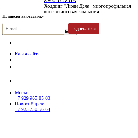
8 800 555 85 03
Холдинг "Люди Дела" многопрофильная
консалтинговая компания
Подписка на рассылку
Подписаться
© 1996-2026 «Люди
Дела»
Карта сайта
Политика защиты и обработки персональных данных
Положение о порядке хранения и защиты персональных данных
пользователей
Согласие на обработку персональных данных
Москва:
+7 929 965-85-03
Новосибирск:
+7 923 730-56-64