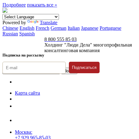
Подробнее
показать все »
Powered by
Translate
Chinese
English
French
German
Italian
Japanese
Portuguese
Russian
Spanish
8 800 555 85 03
Холдинг "Люди Дела" многопрофильная
консалтинговая компания
Подписка на рассылку
Подписаться
© 1996-2026 «Люди
Дела»
Карта сайта
Политика защиты и обработки персональных данных
Положение о порядке хранения и защиты персональных данных
пользователей
Согласие на обработку персональных данных
Москва:
+7 929 965-85-03