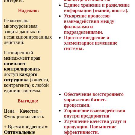
интернет.
Единое хранение и разделение
Надежно:
информации (знаний, опыта).
Ускорение процессов
Реализована
взаимодействия между
многоуровневая
филиалами и
защита данных от
подразделениями.
несанкционированных
Простое внедрение и
действий.
элементарное изменение
системы.
Расширенный
менеджмент прав
позволяет
контролировать
Результаты внедрения:
доступ
каждого
сотрудника
(клиента,
контрагента) к любой
единице системы.
Обеспечение всестороннего
управления бизнес-
Выгодно:
процессами.
Упрощение взаимодействия
Цена + Качество +
внутри предприятия.
Функциональность
Улучшение качества услуг и
+ Время внедрения
=
продукции. Повышение
Оптимальные
эффективности.