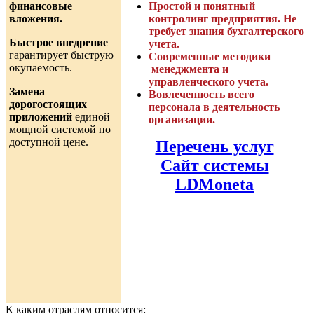
финансовые
Простой и понятный
вложения.
контролинг предприятия. Не
требует знания бухгалтерского
Быстрое внедрение
учета.
гарантирует быструю
Современные методики
окупаемость.
менеджмента и
управленческого учета.
Замена
Вовлеченность всего
дорогостоящих
персонала в деятельность
приложений
единой
организации.
мощной системой по
доступной цене.
Перечень услуг
Сайт системы
LDMoneta
MoNETa
даст Вам современный
инструмент управления
предприятием, разработанный с
использованием передовых
IT
–
технологий.
К каким отраслям относится: