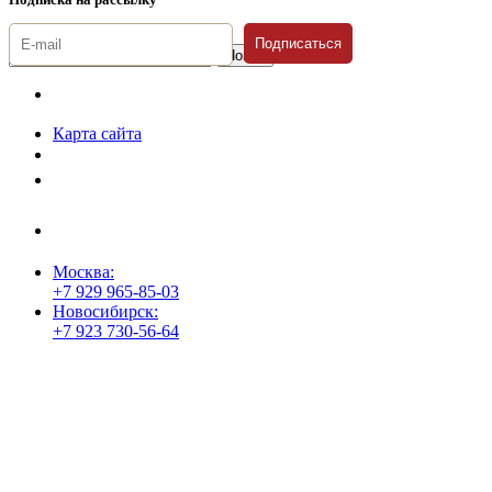
Подписаться
© 1996-2026 «Люди
Дела»
Карта сайта
Политика защиты и обработки персональных данных
Положение о порядке хранения и защиты персональных данных
пользователей
Согласие на обработку персональных данных
Москва:
+7 929 965-85-03
Новосибирск:
+7 923 730-56-64