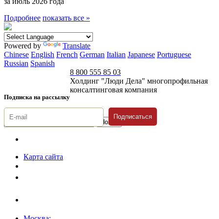
за июль 2026 года
Подробнее
показать все »
Powered by
Translate
Chinese
English
French
German
Italian
Japanese
Portuguese
Russian
Spanish
8 800 555 85 03
Холдинг "Люди Дела" многопрофильная
консалтинговая компания
Подписка на рассылку
Подписаться
© 1996-2026 «Люди
Дела»
Карта сайта
Политика защиты и обработки персональных данных
Положение о порядке хранения и защиты персональных данных
пользователей
Согласие на обработку персональных данных
Москва: