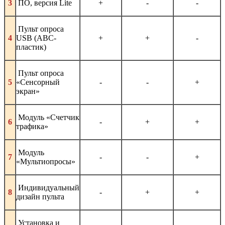
3
 ПО, версия 
Lite
+
-
-
Пульт опроса
4
USB (АВС-
+
+
-
пластик)
Пульт опроса
5
«Сенсорный
-
-
+
экран»
Модуль «Счетчик
6
-
+
+
трафика»
Модуль
7
-
-
+
«Мультиопросы»
Индивидуальный
8
-
+
+
дизайн пульта
Установка и