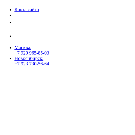
Дела»
Карта сайта
Политика защиты и обработки персональных данных
Положение о порядке хранения и защиты персональных данных
пользователей
Согласие на обработку персональных данных
Москва:
+7 929 965-85-03
Новосибирск:
+7 923 730-56-64