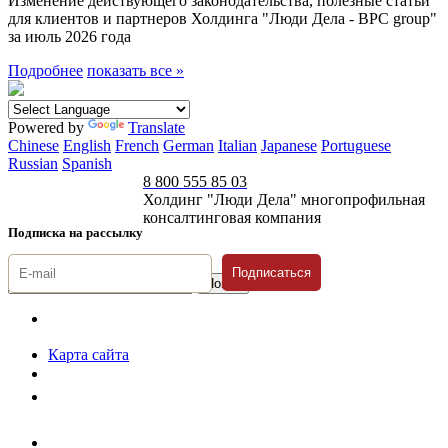
Изменение действующего законодательства, полезные статьи
для клиентов и партнеров Холдинга "Люди Дела - BPC group"
за июль 2026 года
Подробнее
показать все »
Powered by
Translate
Chinese
English
French
German
Italian
Japanese
Portuguese
Russian
Spanish
8 800 555 85 03
Холдинг "Люди Дела" многопрофильная
консалтинговая компания
Подписка на рассылку
Подписаться
© 1996-2026 «Люди
Дела»
Карта сайта
Политика защиты и обработки персональных данных
Положение о порядке хранения и защиты персональных данных
пользователей
Согласие на обработку персональных данных