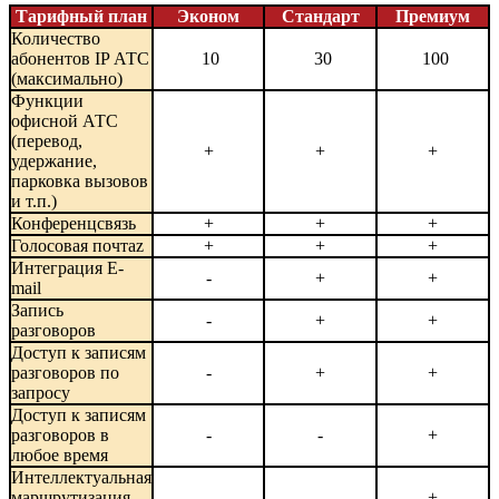
Тарифный план
Эконом
Стандарт
Премиум
Количество
абонентов IP АТС
10
30
100
(максимально)
Функции
офисной АТС
(перевод,
+
+
+
удержание,
парковка вызовов
и т.п.)
Конференцсвязь
+
+
+
Голосовая почтаz
+
+
+
Интеграция E-
-
+
+
mail
Запись
-
+
+
разговоров
Доступ к записям
разговоров по
-
+
+
запросу
Доступ к записям
разговоров в
-
-
+
любое время
Интеллектуальная
маршрутизация
-
-
+