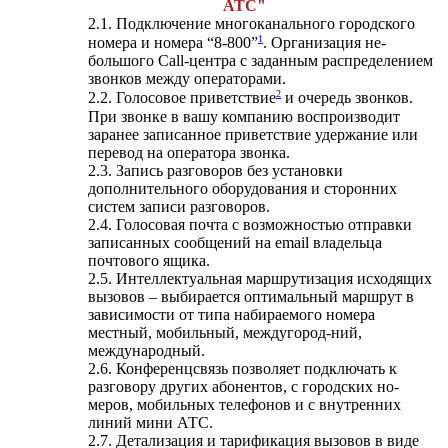
АТС"
2.1. Подключение многоканального городского
1
номера и номера “8-800”
. Организация не-
большого Call-центра с заданным распределением
звонков между операторами.
2
2.2. Голосовое приветствие
и очередь звонков.
При звонке в вашу компанию воспроизводит
заранее записанное приветствие удержание или
перевод на оператора звонка.
2.3. Запись разговоров без установки
дополнительного оборудования и сторонних
систем записи разговоров.
2.4. Голосовая почта с возможностью отправки
записанных сообщений на email владельца
почтового ящика.
2.5. Интеллектуальная маршрутизация исходящих
вызовов – выбирается оптимальный маршрут в
зависимости от типа набираемого номера
местный, мобильный, междугород-ний,
международный.
2.6. Конференцсвязь позволяет подключать к
разговору других абонентов, с городских но-
меров, мобильных телефонов и с внутренних
линий мини АТС.
2.7. Детализация и тарификация вызовов в виде