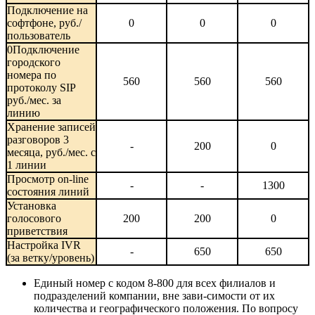
Подключение на
софтфоне, руб./
0
0
0
пользователь
0Подключение
городского
номера по
560
560
560
протоколу SIP
руб./мес. за
линию
Хранение записей
разговоров 3
-
200
0
месяца, руб./мес. с
1 линии
Просмотр on-line
-
-
1300
состояния линий
Установка
голосового
200
200
0
приветствия
Настройка IVR
-
650
650
(за ветку/уровень)
Единый номер с кодом 8-800 для всех филиалов и
подразделений компании, вне зави-симости от их
количества и географического положения. По вопросу