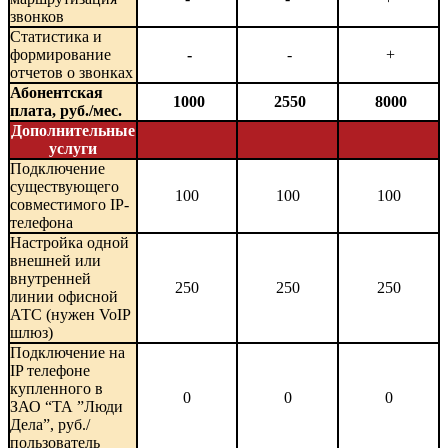
звонков
Статистика и
формирование
-
-
+
отчетов о звонках
Абонентская
1000
2550
8000
плата, руб./мес.
Дополнительные
услуги
Подключение
существующего
100
100
100
совместимого IP-
телефона
Настройка одной
внешней или
внутренней
250
250
250
линии офисной
АТС (нужен VoIP
шлюз)
Подключение на
IP телефоне
купленного в
0
0
0
ЗАО “ТА ”Люди
Дела”, руб./
пользователь