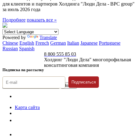
для клиентов и партнеров Холдинга "Люди Дела - BPC group"
за июль 2026 года
Подробнее
показать все »
Powered by
Translate
Chinese
English
French
German
Italian
Japanese
Portuguese
Russian
Spanish
8 800 555 85 03
Холдинг "Люди Дела" многопрофильная
консалтинговая компания
Подписка на рассылку
Подписаться
© 1996-2026 «Люди
Дела»
Карта сайта
Политика защиты и обработки персональных данных
Положение о порядке хранения и защиты персональных данных
пользователей
Согласие на обработку персональных данных