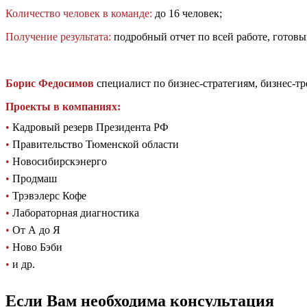
Количество человек в команде:
до 16 человек;
Получение результата:
подробный отчет по всей работе, готов
Борис Федосимов
специалист по бизнес-стратегиям,
бизнес-тр
Проекты в компаниях:
•
Кадровый резерв Президента РФ
•
Правительство Тюменской области
•
Новосибирскэнерго
•
Продмаш
•
Трэвэлерс Кофе
•
Лабораторная диагностика
•
От А до Я
•
Ново Бэби
•
и др.
Если Вам необходима консультация