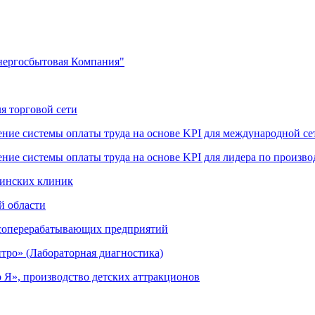
нергосбытовая Компания"
я торговой сети
ение системы оплаты труда на основе KPI для международной се
ние системы оплаты труда на основе KPI для лидера по произво
цинских клиник
й области
ясоперерабатывающих предприятий
тро» (Лабораторная диагностика)
 Я», производство детских аттракционов